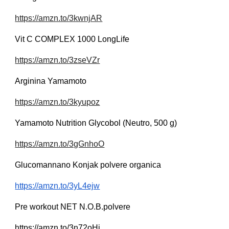
https://amzn.to/3kwnjAR
Vit C COMPLEX 1000 LongLife
https://amzn.to/3zseVZr
Arginina Yamamoto
https://amzn.to/3kyupoz
Yamamoto Nutrition Glycobol (Neutro, 500 g)
https://amzn.to/3gGnhoO
Glucomannano Konjak polvere organica
https://amzn.to/3yL4ejw
Pre workout NET N.O.B.polvere
https://amzn.to/3n72oHj