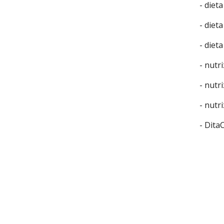
- diet
- dieta
- diet
- nutr
- nutri
- nutr
- Dita