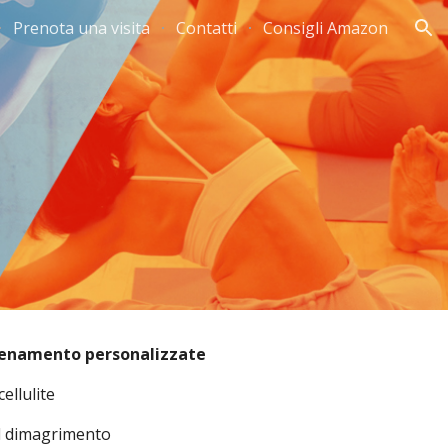
Prenota una visita
Contatti
Consigli Amazon
ion
llenamento personalizzate
cellulite
il dimagrimento