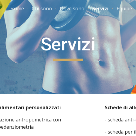
Home
Chi sono
Dove sono
Servizi
Equipe
ip to main content
Skip to navigat
Servizi
alimentari personalizzat
i
Schede di a
tazione antropometrica con
- scheda anti-
pedenziometria
- scheda per 