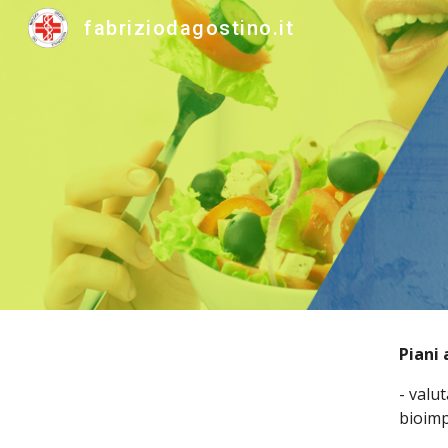
fabriziodagostino.it
Sk
Piani 
- valu
bioim