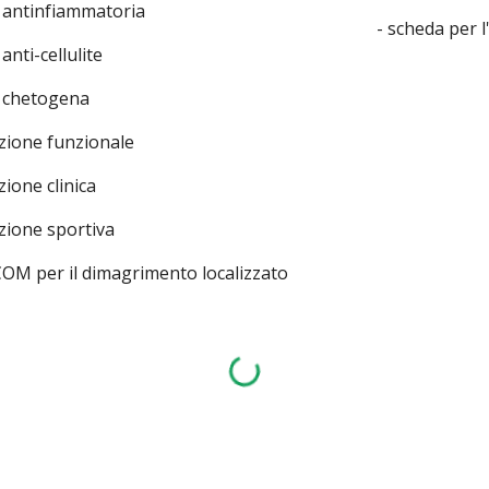
a antinfiammatoria
- scheda per l
 anti-cellulite
a chetogena
izione funzionale
zione clinica
izione sportiva
COM per il dimagrimento localizzato